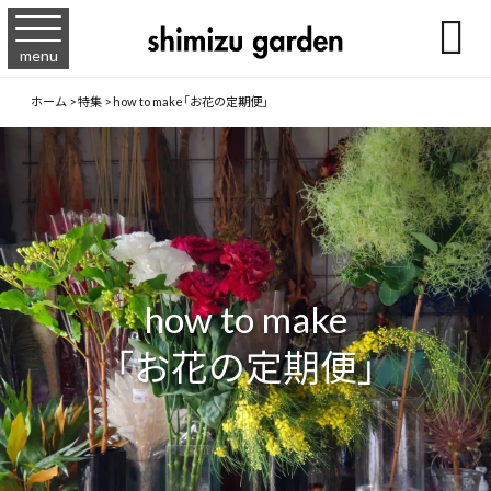

menu
ホーム
>
特集
>
how to make「お花の定期便」
how to make
「お花の定期便」