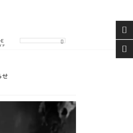

DE
イド

らせ