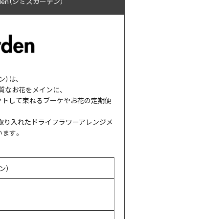
rden（シミズガーデン）
デン）は、
質なお花をメインに、
クトして束ねるブーケやお花の定期便
取り入れたドライフラワーアレンジメ
います。
デン）