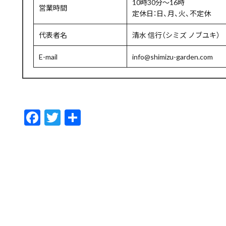
10時30分～16時
営業時間
定休日：日、月、火、不定休
代表者名
清水 信行（シミズ ノブユキ）
E-mail
info@shimizu-garden.com
F
T
共
ac
w
有
e
itt
b
er
o
o
k