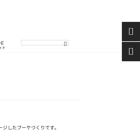

DE
イド

ージしたブーケづくりです。