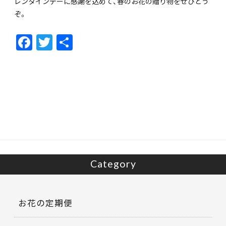
レンタインデーに感謝を込めて、春のお花の贈り物をぜひどう
ぞ。
F
T
共
ac
w
有
e
itt
b
er
o
o
k
Category
お花の定期便