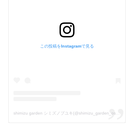
この投稿をInstagramで見る
shimizu garden シミズノブユキ(@shimizu_garden_osaka)がシェアした投稿