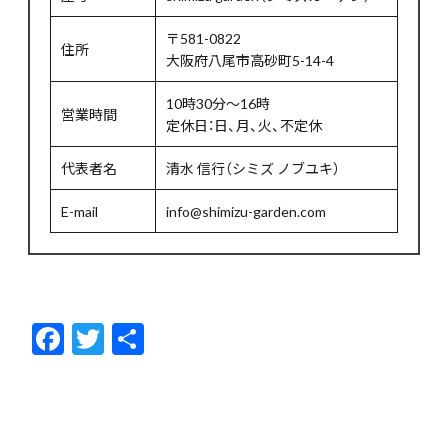
〒581-0822
住所
大阪府八尾市高砂町5-14-4
10時30分～16時
営業時間
定休日：日、月、火、不定休
代表者名
清水 信行（シミズ ノブユキ）
E-mail
info@shimizu-garden.com
F
T
共
ac
w
有
e
itt
b
er