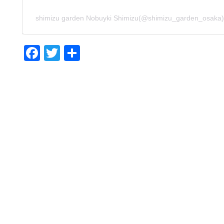
shimizu garden Nobuyki Shimizu(@shimizu_garden_
F
T
共
ac
w
有
e
itt
b
er
o
o
k