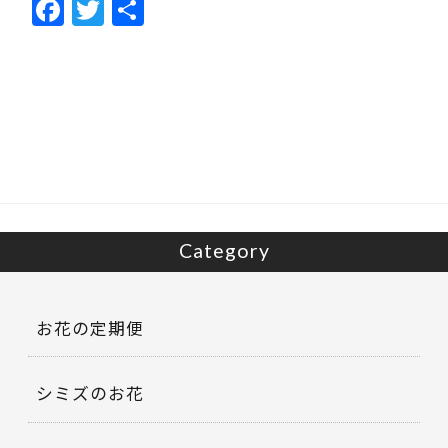
F
T
共
ac
w
有
e
itt
b
er
o
o
k
Category
お花の定期便
シミズのお花