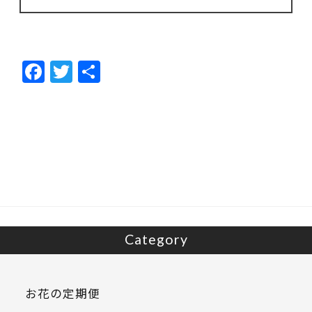
F
T
共
ac
w
有
e
itt
b
er
o
o
k
Category
お花の定期便