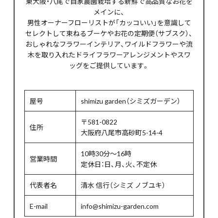
東大阪・八尾で自家農園栽培する新鮮で高品質なお花を
メインに、
男性オーナーフローリストが「カッコいい」を意識して
セレクトして束ねるブーケやお花の定期便（サブスク）、
おしゃれなフラワーインテリア、ワイルドフラワーや流
木を取り入れたドライフラワーアレンジメントやスワ
ッグをご提供しています。
屋号
shimizu garden（シミズガーデン）
〒581-0822
住所
大阪府八尾市高砂町5-14-4
10時30分～16時
営業時間
定休日：日、月、火、不定休
代表者名
清水 信行（シミズ ノブユキ）
E-mail
info@shimizu-garden.com