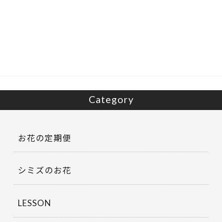
e
itt
b
er
o
o
k
Category
お花の定期便
シミズのお花
LESSON