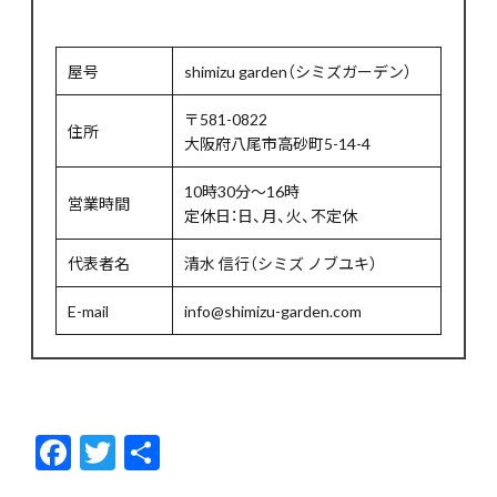
屋号
shimizu garden（シミズガーデン）
〒581-0822
住所
大阪府八尾市高砂町5-14-4
10時30分～16時
営業時間
定休日：日、月、火、不定休
代表者名
清水 信行（シミズ ノブユキ）
E-mail
info@shimizu-garden.com
F
T
共
ac
w
有