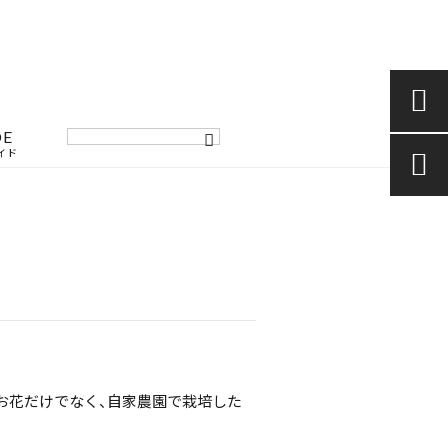

DE
イド

お花だけでなく、自家農園で栽培した