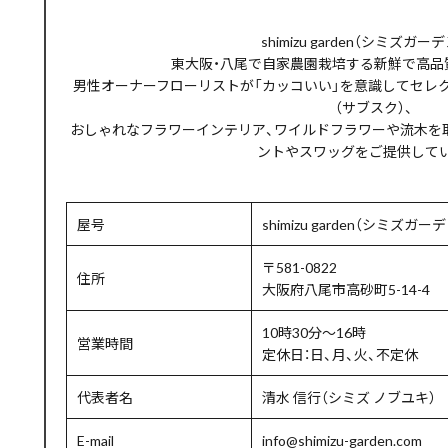
shimizu garden（シミズガー
東大阪・八尾で自家農園栽培する新鮮で高品
男性オーナーフローリストが「カッコいい」を意識してセレ
（サブスク）、
おしゃれなフラワーインテリア、ワイルドフラワーや流木を
ントやスワッグをご提供して
屋号
shimizu garden（シミズガー
〒581-0822
住所
大阪府八尾市高砂町5-14-4
10時30分～16時
営業時間
定休日：日、月、火、不定休
代表者名
清水 信行（シミズ ノブユキ）
E-mail
info@shimizu-garden.com