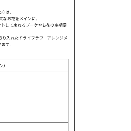
デン）は、
質なお花をメインに、
クトして束ねるブーケやお花の定期便
取り入れたドライフラワーアレンジメ
います。
デン）