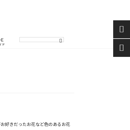

DE
イド

がお好きだったお花など色のあるお花