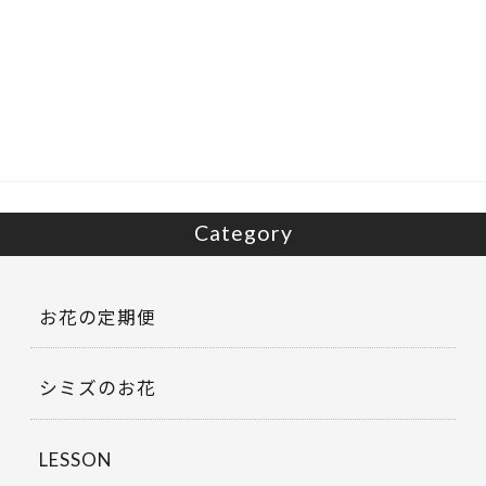
ac
w
有
e
itt
b
er
o
o
k
Category
お花の定期便
シミズのお花
LESSON