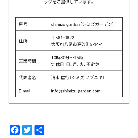
ッグをご提供しています。
屋号
shimizu garden（シミズガーデン）
〒581-0822
住所
大阪府八尾市高砂町5-14-4
10時30分～16時
営業時間
定休日：日、月、火、不定休
代表者名
清水 信行（シミズ ノブユキ）
E-mail
info@shimizu-garden.com
F
T
共