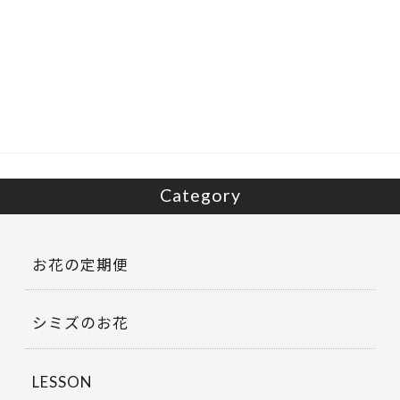
ac
w
有
e
itt
b
er
o
o
k
Category
お花の定期便
シミズのお花
LESSON