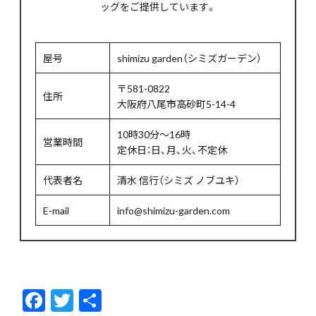
ッグをご提供しています。
屋号
shimizu garden（シミズガーデン）
〒581-0822
住所
大阪府八尾市高砂町5-14-4
10時30分～16時
営業時間
定休日：日、月、火、不定休
代表者名
清水 信行（シミズ ノブユキ）
E-mail
info@shimizu-garden.com
F
T
共