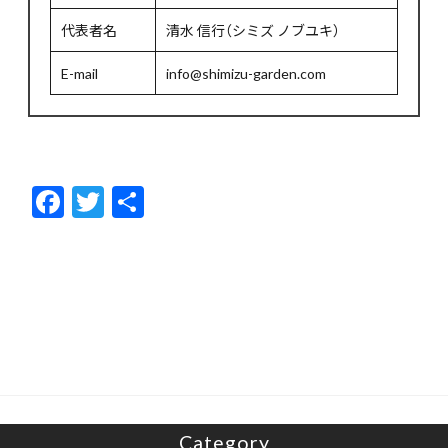
代表者名
清水 信行（シミズ ノブユキ）
E-mail
info@shimizu-garden.com
F
T
共
ac
w
有
e
itt
b
er
o
o
k
Category